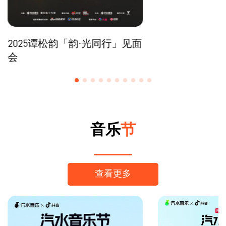
2025谭松韵「韵·光同行」见面
会
音乐
节
查看更多