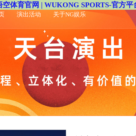
悟空体育官网 | WUKONG SPORTS-官方平
页
演出活动
关于NG娱乐